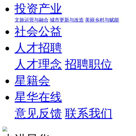
投资产业
文旅运营与融合
城市更新与改造
美丽乡村与赋能
社会公益
人才招聘
人才理念
招聘职位
星籍会
星华在线
意见反馈
联系我们