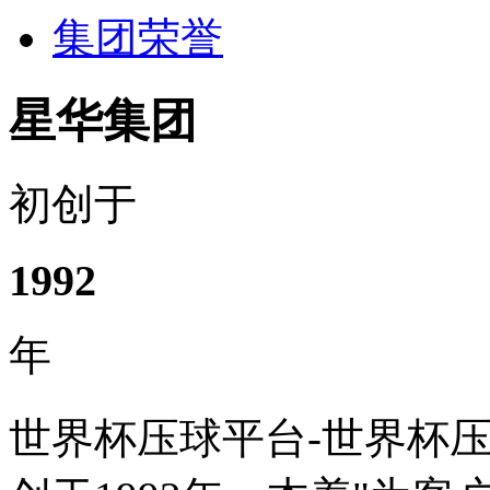
集团荣誉
星华集团
初创于
1992
年
世界杯压球平台-世界杯压球