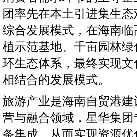
团率先在本土引进集生态
综合发展模式，在海南临
植示范基地、千亩园林绿
环生态体系，最终实现文
相结合的发展模式。
旅游产业是海南自贸港建
营与融合领域，星华集团
条集成，从而实现资源优