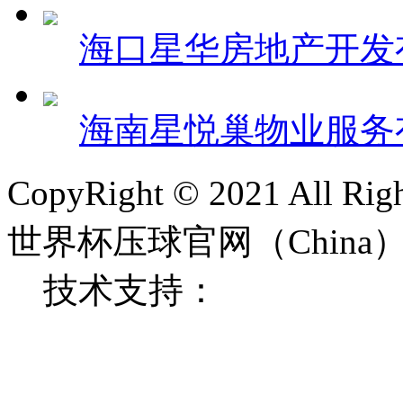
海口星华房地产开发
海南星悦巢物业服务
CopyRight © 2021 All
世界杯压球官网（Chin
技术支持：