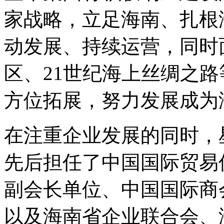
家战略，立足海南、扎根
动发展、持续运营，同时
区、21世纪海上丝绸之
方位拓展，努力发展成为
在注重企业发展的同时，
先后担任了中国国际贸易
副会长单位、中国国际商
以及海南省企业联合会、