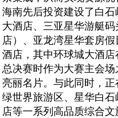
海南先后投资建设了白石
大酒店、三亚星华游艇码
店）、亚龙湾星华套房假
酒店，其中环球城大酒店在
总决赛时作为大赛主会场
亮丽名片。与此同时，正
绿世界旅游区、星华白石
店等一系列高品质综合文