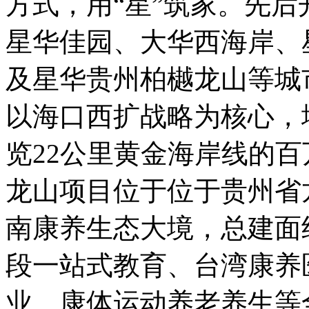
方式，用“星”筑家。先
星华佳园、大华西海岸、
及星华贵州柏樾龙山等城
以海口西扩战略为核心，
览22公里黄金海岸线的
龙山项目位于位于贵州省龙
南康养生态大境，总建面
段一站式教育、台湾康养
业、康体运动养老养生等全