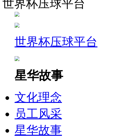
世界杯压球平台
世界杯压球平台
星华故事
文化理念
员工风采
星华故事