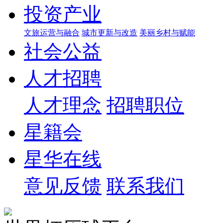
投资产业
文旅运营与融合
城市更新与改造
美丽乡村与赋能
社会公益
人才招聘
人才理念
招聘职位
星籍会
星华在线
意见反馈
联系我们