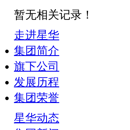
暂无相关记录！
走进星华
集团简介
旗下公司
发展历程
集团荣誉
星华动态