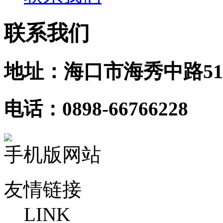
联系我们
地址：海口市海秀中路51
电话：0898-66766228
手机版网站
友情链接
LINK