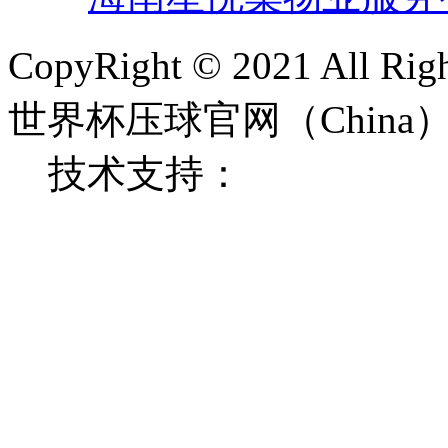
CopyRight © 2021 All
世界杯压球官网（Chin
技术支持：