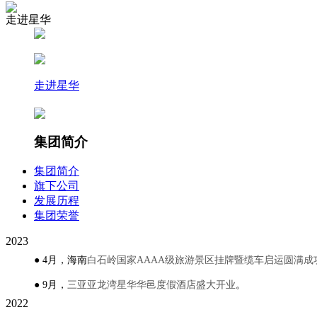
走进星华
走进星华
集团简介
集团简介
旗下公司
发展历程
集团荣誉
2023
● 4月，海南
白石岭国家AAAA级旅游景区挂牌暨缆车启运圆满成
●
9月，
三亚亚龙湾星华华邑度假酒店盛大开业
。
2022