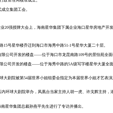
商行政管理局核准成立。
式成立集团工会。
企业20强授牌大会上，海南星华集团下属企业海口星华房地产开
路15号星华楼乔迁到海口市海秀中路51-1号星华大厦二十层。
发有限公司开发的楼盘——位于海口市龙昆南路109号的景怡苑全
有限公司开发的楼盘——位于海秀中路的5A级写字楼星华大厦全
店环球大剧院被第54届世界小姐组委会指定为本届世界小姐才艺表
大酒店内环球大剧院举办，凤凰台当家主持人胡一虎、许戈辉主持
对海南星华集团总裁孙燕平先生进行了专访并播出。