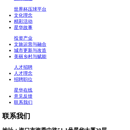
世界杯压球平台
文化理念
精彩活动
星华故事
投资产业
文旅运营与融合
城市更新与改造
美丽乡村与赋能
人才招聘
人才理念
招聘职位
星华在线
意见反馈
联系我们
联系我们