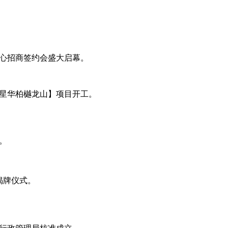
物中心招商签约会盛大启幕。
【星华柏樾龙山】项目开工。
。
揭牌仪式。