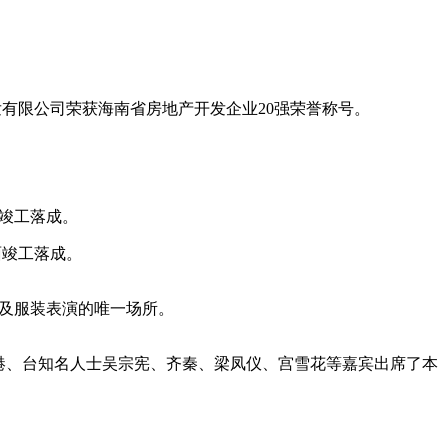
发有限公司荣获海南省房地产开发企业20强荣誉称号。
面竣工落成。
面竣工落成。
演及服装表演的唯一场所。
，港、台知名人士吴宗宪、齐秦、梁凤仪、宫雪花等嘉宾出席了本