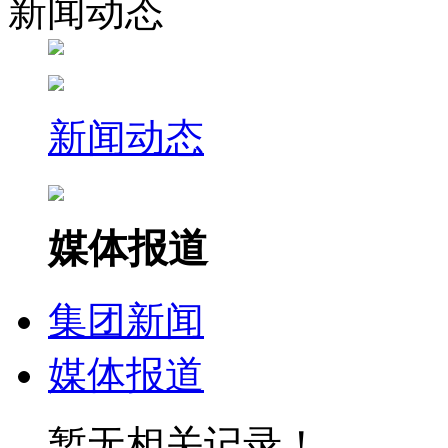
新闻动态
新闻动态
媒体报道
集团新闻
媒体报道
暂无相关记录！