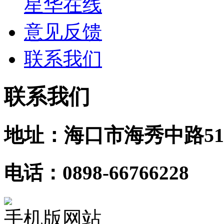
星华在线
意见反馈
联系我们
联系我们
地址：海口市海秀中路51
电话：0898-66766228
手机版网站