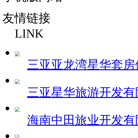
友情链接
LINK
三亚亚龙湾星华套房
三亚星华旅游开发有
海南中田旅业开发有