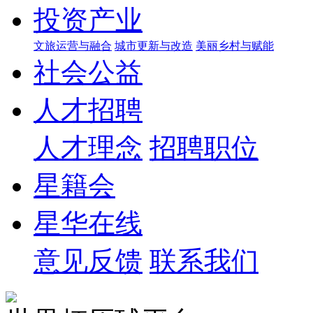
投资产业
文旅运营与融合
城市更新与改造
美丽乡村与赋能
社会公益
人才招聘
人才理念
招聘职位
星籍会
星华在线
意见反馈
联系我们