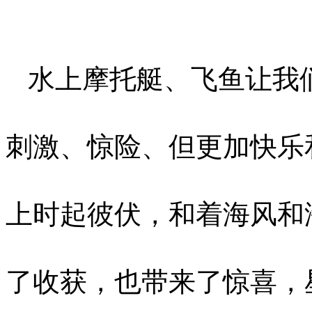
水上摩托艇、飞鱼让我
刺激、惊险、但更加快乐
上时起彼伏，和着海风和
了收获，也带来了惊喜，