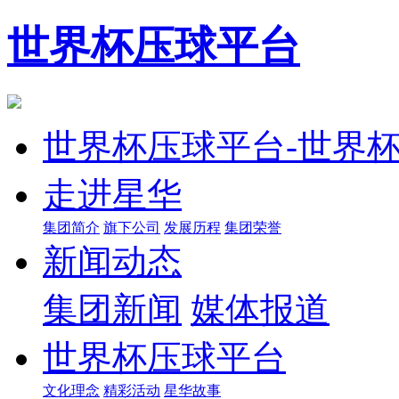
世界杯压球平台
世界杯压球平台-世界杯
走进星华
集团简介
旗下公司
发展历程
集团荣誉
新闻动态
集团新闻
媒体报道
世界杯压球平台
文化理念
精彩活动
星华故事