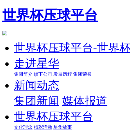
世界杯压球平台
世界杯压球平台-世界杯
走进星华
集团简介
旗下公司
发展历程
集团荣誉
新闻动态
集团新闻
媒体报道
世界杯压球平台
文化理念
精彩活动
星华故事