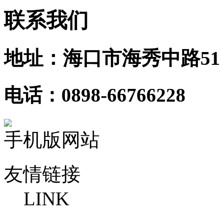
联系我们
地址：海口市海秀中路51
电话：0898-66766228
手机版网站
友情链接
LINK