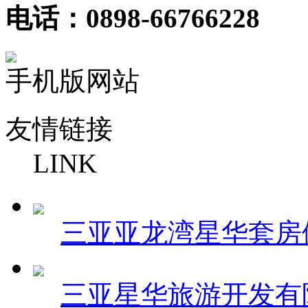
电话：0898-66766228
手机版网站
友情链接
LINK
三亚亚龙湾星华套房
三亚星华旅游开发有