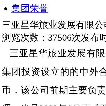
集团荣誉
三亚星华旅业发展有限公
浏览次数：37506次
发布时间
三亚星华旅业发展有限
集团投资设立的的中外
币，该公司前期主要负