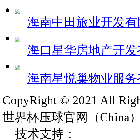
海南中田旅业开发有
海口星华房地产开发
海南星悦巢物业服务
CopyRight © 2021 All
世界杯压球官网（Chin
技术支持：