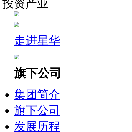
投资产业
走进星华
旗下公司
集团简介
旗下公司
发展历程