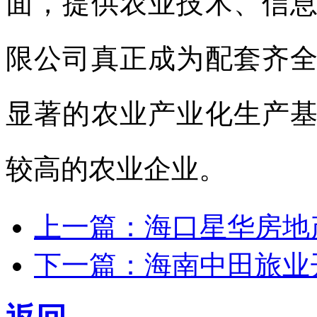
面，提供农业技术、信
限公司真正成为配套齐
显著的农业产业化生产
较高的农业企业。
上一篇：海口星华房地
下一篇：海南中田旅业