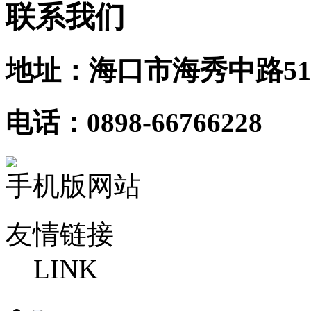
联系我们
地址：海口市海秀中路51
电话：0898-66766228
手机版网站
友情链接
LINK