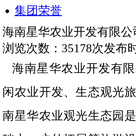
集团荣誉
海南星华农业开发有限公
浏览次数：35178次
发布时间
海南星华农业开发有限
闲农业开发、生态观光
南星华农业观光生态园