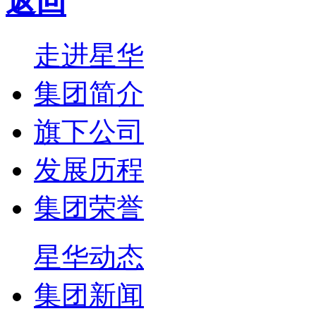
返回
走进星华
集团简介
旗下公司
发展历程
集团荣誉
星华动态
集团新闻