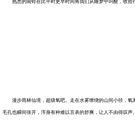
熟悉的闹铃在比平时更早时间将我们从睡梦中叫醒，收拾
漫步雨林仙境，超级氧吧。走在水雾缭绕的山间小径，氧
毛孔也瞬间张开，浑身有种难以言表的舒爽，让人不由得叹声