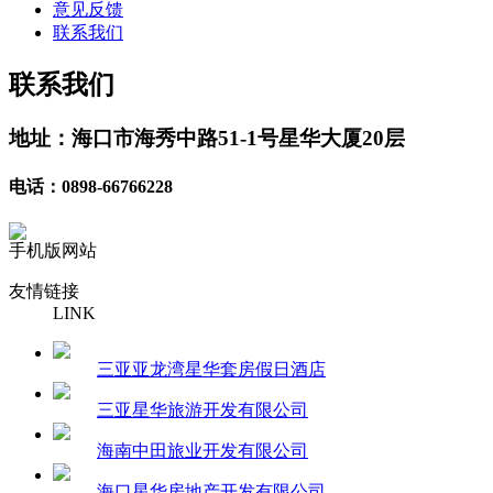
意见反馈
联系我们
联系我们
地址：海口市海秀中路51-1号星华大厦20层
电话：0898-66766228
手机版网站
友情链接
LINK
三亚亚龙湾星华套房假日酒店
三亚星华旅游开发有限公司
海南中田旅业开发有限公司
海口星华房地产开发有限公司