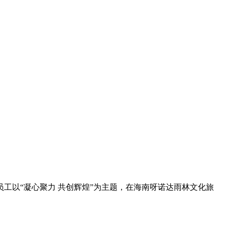
体员工以“凝心聚力 共创辉煌”为主题，在海南呀诺达雨林文化旅