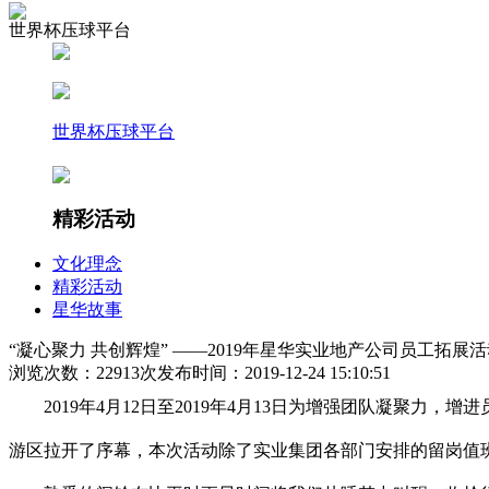
世界杯压球平台
世界杯压球平台
精彩活动
文化理念
精彩活动
星华故事
“凝心聚力 共创辉煌” ——2019年星华实业地产公司员工拓展
浏览次数：22913次
发布时间：2019-12-24 15:10:51
2019年4月12日至2019年4月13日为增强团队凝聚
游区拉开了序幕，本次活动除了实业集团各部门安排的留岗值班