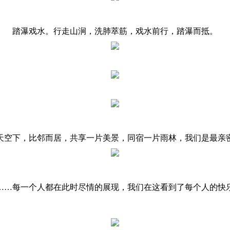
踏瀑戏水。行走山涧，洗肺萃筋，戏水前行，踏瀑而抵。
天空下，比邻而居，共享一片美景，同宿一片雨林，我们是最亲
……每一个人都在此时尽情的展现，我们在这看到了每个人的快