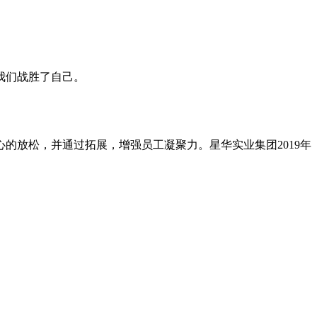
我们战胜了自己。
的放松，并通过拓展，增强员工凝聚力。星华实业集团2019年