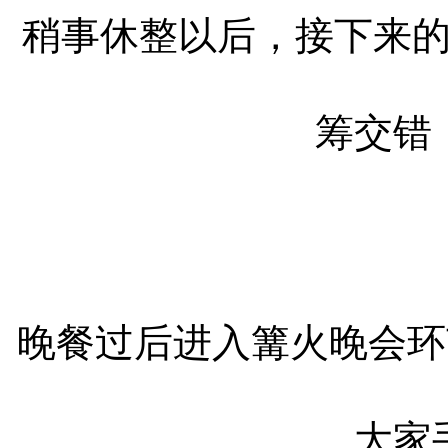
稍事休整以后，接下来
筹交错
晚餐过后进入篝火晚会环
大家