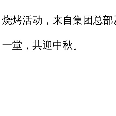
烧烤活动，来自集团总部
一堂，共迎中秋。