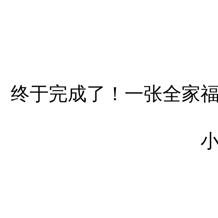
终于完成了！一张全家