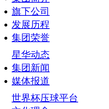
旗下公司
发展历程
集团荣誉
星华动态
集团新闻
媒体报道
世界杯压球平台