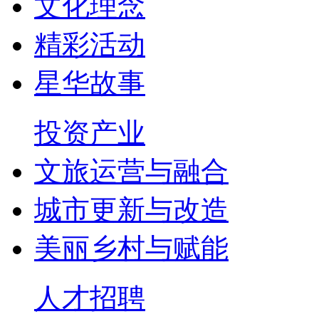
文化理念
精彩活动
星华故事
投资产业
文旅运营与融合
城市更新与改造
美丽乡村与赋能
人才招聘