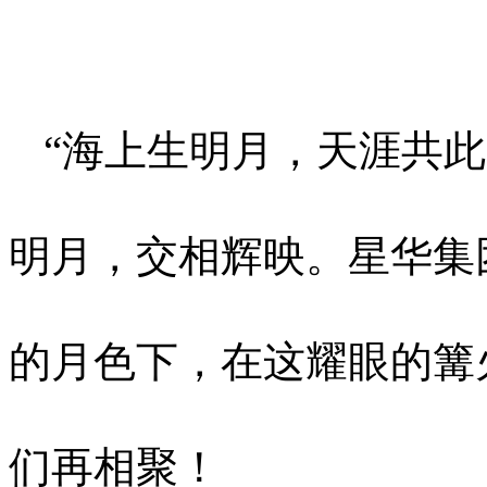
“海上生明月，天涯共
明月，交相辉映。星华集团
的月色下，在这耀眼的篝
们再相聚！